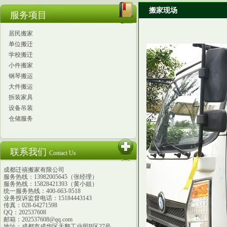
搬家现场
服务项目
居民搬家
单位搬迁
学校搬迁
小件搬家
钢琴搬运
大件搬运
拆装家具
设备吊装
仓储服务
联系我们
Contact Us
成都迁禧搬家有限公司
服务热线：13982005645（张经理）
服务热线：15828421393（黄小姐）
统一服务热线：400-663-9518
业务投诉监督电话：15184443143
传真：028-64271598
QQ：202537608
邮箱：202537608@qq.com
地址：成都市成华区天鹅工业园B区27号