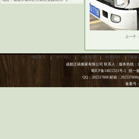
上一个
网站首页
关于我们
业务项目
收费标准
搬家
|
|
|
|
成都迁禧搬家有限公司 联系人：服务热线：13982
蜀ICP备14022321号-1
统一服务热
QQ：202537608 邮箱：20253
备案号