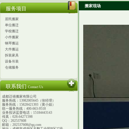
搬家现场
服务项目
居民搬家
单位搬迁
学校搬迁
小件搬家
钢琴搬运
大件搬运
拆装家具
设备吊装
仓储服务
联系我们
Contact Us
成都迁禧搬家有限公司
服务热线：13982005645（张经理）
服务热线：15828421393（黄小姐）
统一服务热线：400-663-9518
业务投诉监督电话：15184443143
传真：028-64271598
QQ：202537608
邮箱：202537608@qq.com
地址：成都市成华区天鹅工业园B区27号