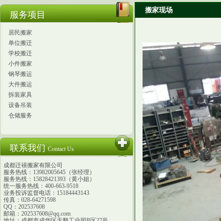
搬家现场
服务项目
居民搬家
单位搬迁
学校搬迁
小件搬家
钢琴搬运
大件搬运
拆装家具
设备吊装
仓储服务
联系我们
Contact Us
成都迁禧搬家有限公司
服务热线：13982005645（张经理）
服务热线：15828421393（黄小姐）
统一服务热线：400-663-9518
业务投诉监督电话：15184443143
传真：028-64271598
QQ：202537608
邮箱：202537608@qq.com
地址：成都市成华区天鹅工业园B区27号