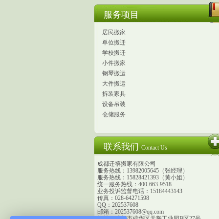
服务项目
居民搬家
单位搬迁
学校搬迁
小件搬家
钢琴搬运
大件搬运
拆装家具
设备吊装
仓储服务
联系我们
Contact Us
成都迁禧搬家有限公司
服务热线：13982005645（张经理）
服务热线：15828421393（黄小姐）
统一服务热线：400-663-9518
业务投诉监督电话：15184443143
传真：028-64271598
QQ：202537608
邮箱：202537608@qq.com
地址：成都市成华区天鹅工业园B区27号