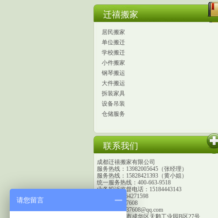
迁禧搬家
居民搬家
单位搬迁
学校搬迁
小件搬家
钢琴搬运
大件搬运
拆装家具
设备吊装
仓储服务
联系我们
成都迁禧搬家有限公司
服务热线：13982005645（张经理）
服务热线：15828421393（黄小姐）
统一服务热线：400-663-9518
吊装搬迁
搬仓库
搬厂
业务投诉监督电话：15184443143
传真：028-64271598
请您留言
QQ：202537608
邮箱：202537608@qq.com
地址：成都市成华区天鹅工业园B区27号