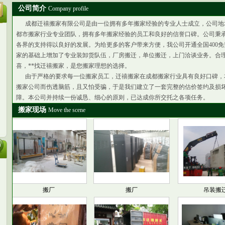
公司简介
Company profile
成都迁禧搬家有限公司是由一位拥有多年搬家经验的专业人士成立，公司地
都市搬家行业专业团队，拥有多年搬家经验的员工和良好的信誉口碑。公司秉
各界的支持得以良好的发展。为给更多的客户带来方便，我公司开通全国400免
家的基础上增加了专业装卸货队伍，厂房搬迁，单位搬迁，上门洽谈业务。合理的
喜，**找迁禧搬家，是您搬家理想的选择。
由于严格的要求每一位搬家员工，迁禧搬家在成都搬家行业具有良好口碑，
搬家公司而伤透脑筋，且又怕受骗，于是我们建立了一套完整的估价签约及损
障。本公司并持续一份诚恳、细心的原则，已达成你所交托之各项任务。
搬家现场
Move the scene
搬厂
搬厂
吊装搬迁